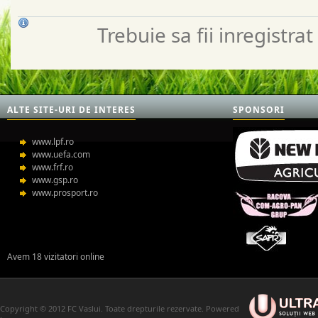
Trebuie sa fii inregistr
ALTE SITE-URI DE INTERES
SPONSORI
www.lpf.ro
www.uefa.com
www.frf.ro
www.gsp.ro
www.prosport.ro
Avem 18 vizitatori online
Copyright © 2012 FC Vaslui. Toate drepturile rezervate. Powered