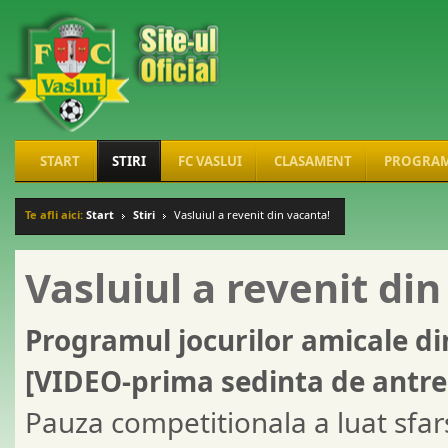
START
STIRI
FC VASLUI
CLASAMENT
PROGRA
Te afli aici:
Start
Stiri
Vasluiul a revenit din vacanta!
Vasluiul a revenit din
Programul jocurilor amicale di
[VIDEO-prima sedinta de antr
Pauza competitionala a luat sfarsit