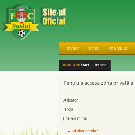
START
STIRI
FC VASLUI
Te afli aici:
Start
Intrare
Pentru a accesa zona privată a a
Utilizator
Parolă
Ţine-mă minte
Ați uitat parola?