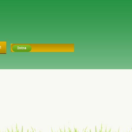
M
Intra