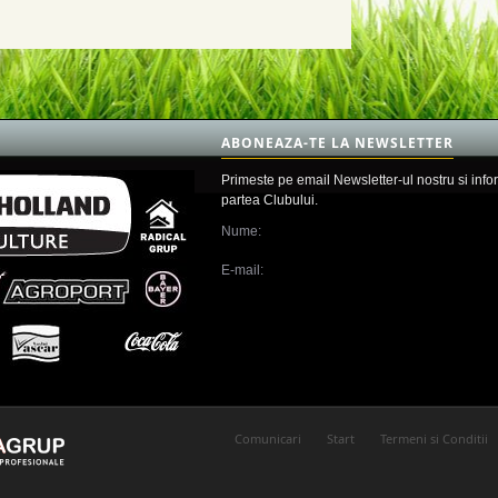
ABONEAZA-TE LA NEWSLETTER
Primeste pe email Newsletter-ul nostru si info
partea Clubului.
Nume:
E-mail:
Comunicari
Start
Termeni si Conditii