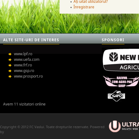
Ați uitat utilizatorul?
Înregistrare
ALTE SITE-URI DE INTERES
SPONSORI
www.lpf.ro
www.uefa.com
www.frf.ro
www.gsp.ro
www.prosport.ro
Avem 11 vizitatori online
Copyright © 2012 FC Vaslui. Toate drepturile rezervate. Powered
by