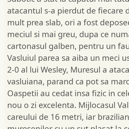
atacantul s-a pierdut de fiecare d
mult prea slab, ori a fost depose
meciul si mai greu, dupa ce numar
cartonasul galben, pentru un faul
Vasluiul parea sa aiba un meci us
2-0 al lui Wesley, Muresul a atac
vasluiana, parand ca pot sa marc
Oaspetii au cedat insa fizic in c
nou o zi excelenta. Mijlocasul Va
careului de 16 metri, iar brazili
muresenilor cu un sut plasat la c