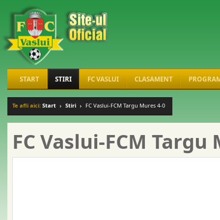
START
STIRI
FC VASLUI
CLASAMENT
PROGRA
Te afli aici:
Start
Stiri
FC Vaslui-FCM Targu Mures 4-0
FC Vaslui-FCM Targu 