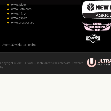
www.lpf.ro
www.uefa.com
www.frf.ro
www.gsp.ro
www.prosport.ro
Avem 30 vizitatori online
Copyright © 2011 FC Vaslui. Toate drepturile rezervate. Powered
by