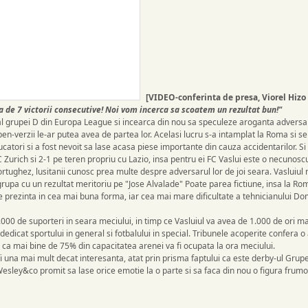
[VIDEO-conferinta de presa, Viorel Hizo
a de 7 victorii consecutive! Noi vom incerca sa scoatem un rezultat bun!"
i al grupei D din Europa League si incearca din nou sa speculeze aroganta adversar
en-verzii le-ar putea avea de partea lor. Acelasi lucru s-a intamplat la Roma si se
ucatori si a fost nevoit sa lase acasa piese importante din cauza accidentarilor. Si
FC Zurich si 2-1 pe teren propriu cu Lazio, insa pentru ei FC Vaslui este o necunoscu
rtughez, lusitanii cunosc prea multe despre adversarul lor de joi seara. Vasluiul 
grupa cu un rezultat meritoriu pe "Jose Alvalade" Poate parea fictiune, insa la Ro
e prezinta in cea mai buna forma, iar cea mai mare dificultate a tehnicianului D
00 de suporteri in seara meciului, in timp ce Vasluiul va avea de 1.000 de ori mai
edicat sportului in general si fotbalului in special. Tribunele acoperite confera 
 ca mai bine de 75% din capacitatea arenei va fi ocupata la ora meciului.
 una mai mult decat interesanta, atat prin prisma faptului ca este derby-ul Grupei
esley&co promit sa lase orice emotie la o parte si sa faca din nou o figura frumoa