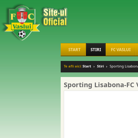
START
STIRI
FC VASLUI
Te afli aici:
Start
Stiri
Sporting Lisabona
Sporting Lisabona-FC 