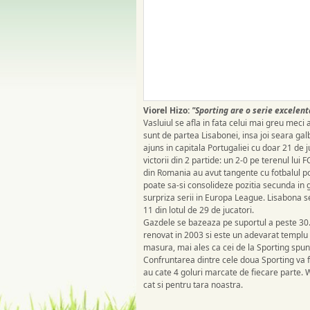
Viorel Hizo:
"Sporting are o serie excelent
Vasluiul se afla in fata celui mai greu mec
sunt de partea Lisabonei, insa joi seara galb
ajuns in capitala Portugaliei cu doar 21 de j
victorii din 2 partide: un 2-0 pe terenul lui 
din Romania au avut tangente cu fotbalul po
poate sa-si consolideze pozitia secunda in 
surpriza serii in Europa League. Lisabona s
11 din lotul de 29 de jucatori.
Gazdele se bazeaza pe suportul a peste 30.0
renovat in 2003 si este un adevarat templu d
masura, mai ales ca cei de la Sporting spun
Confruntarea dintre cele doua Sporting va fi
au cate 4 goluri marcate de fiecare parte. W
cat si pentru tara noastra.