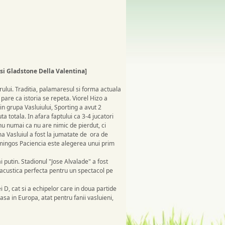
 si Gladstone Della Valentina]
ului. Traditia, palamaresul si forma actuala
 pare ca istoria se repeta. Viorel Hizo a
 in grupa Vasluiului, Sporting a avut 2
ta totala. In afara faptului ca 3-4 jucatori
nu numai ca nu are nimic de pierdut, ci
ma Vasluiul a fost la jumatate de ora de
omingos Paciencia este alegerea unui prim
 putin. Stadionul "Jose Alvalade" a fost
o acustica perfecta pentru un spectacol pe
 D, cat si a echipelor care in doua partide
sa in Europa, atat pentru fanii vasluieni,