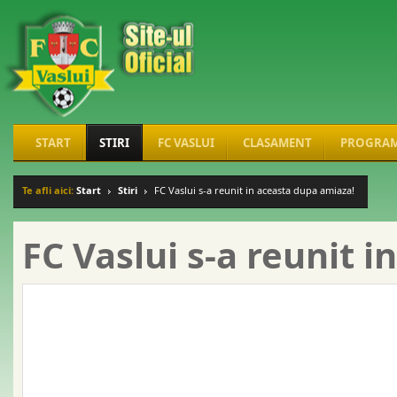
START
STIRI
FC VASLUI
CLASAMENT
PROGRA
Te afli aici:
Start
Stiri
FC Vaslui s-a reunit in aceasta dupa amiaza!
FC Vaslui s-a reunit 