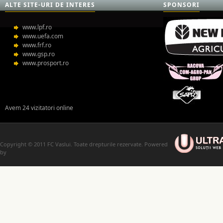
ALTE SITE-URI DE INTERES
SPONSORI
www.lpf.ro
www.uefa.com
www.frf.ro
www.gsp.ro
www.prosport.ro
Avem 24 vizitatori online
Copyright © 2011 FC Vaslui. Toate drepturile rezervate. Powered
by