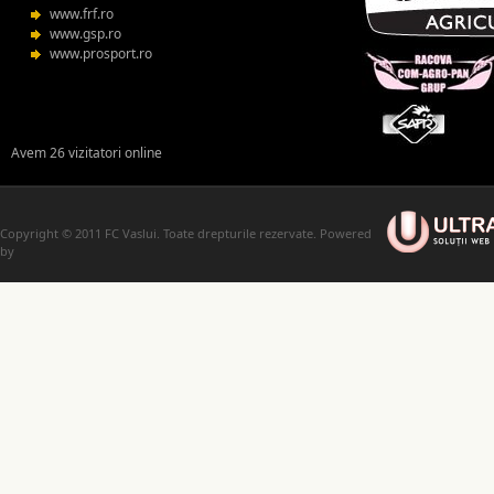
www.frf.ro
www.gsp.ro
www.prosport.ro
Avem 26 vizitatori online
Copyright © 2011 FC Vaslui. Toate drepturile rezervate. Powered
by