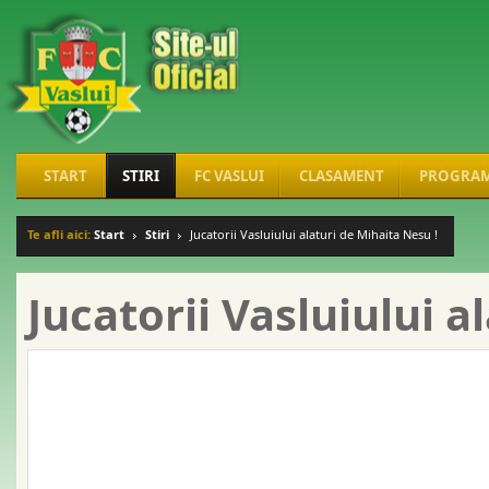
START
STIRI
FC VASLUI
CLASAMENT
PROGRA
Te afli aici:
Start
Stiri
Jucatorii Vasluiului alaturi de Mihaita Nesu !
Jucatorii Vasluiului a