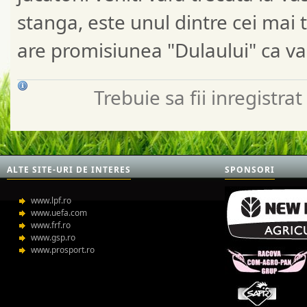
stanga, este unul dintre cei mai 
are promisiunea "Dulaului" ca va fi
Trebuie sa fii inregistr
ALTE SITE-URI DE INTERES
SPONSORI
www.lpf.ro
www.uefa.com
www.frf.ro
www.gsp.ro
www.prosport.ro