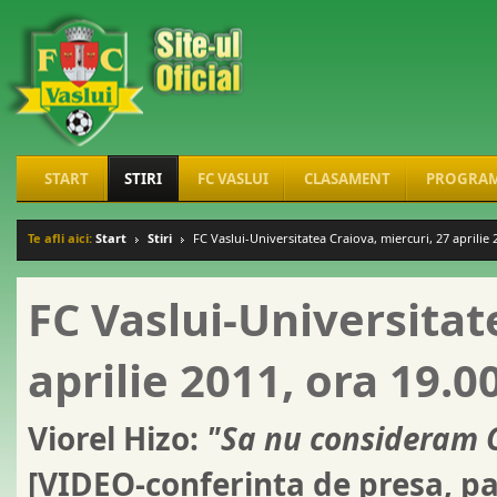
START
STIRI
FC VASLUI
CLASAMENT
PROGRA
Te afli aici:
Start
Stiri
FC Vaslui-Universitatea Craiova, miercuri, 27 aprilie 
FC Vaslui-Universitat
aprilie 2011, ora 19.0
Viorel Hizo:
"Sa nu consideram C
[VIDEO-conferinta de presa, pa