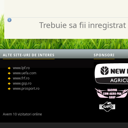
Trebuie sa fii inregistr
ALTE SITE-URI DE INTERES
SPONSORI
www.lpf.ro
www.uefa.com
www.frf.ro
www.gsp.ro
www.prosport.ro
Avem 10 vizitatori online