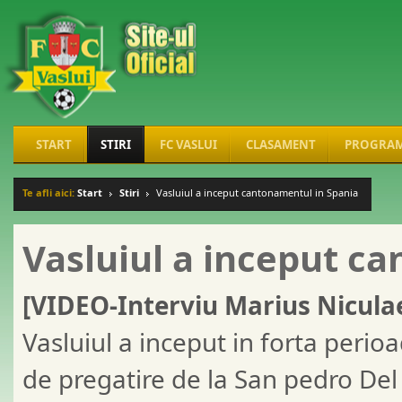
START
STIRI
FC VASLUI
CLASAMENT
PROGRA
Te afli aici:
Start
Stiri
Vasluiul a inceput cantonamentul in Spania
Vasluiul a inceput c
[VIDEO-Interviu Marius Nicula
Vasluiul a inceput in forta peri
de pregatire de la San pedro Del 