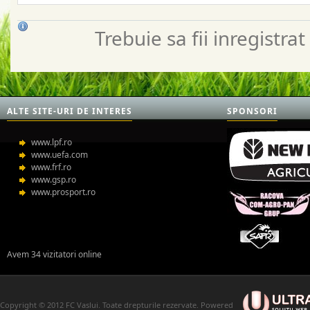
Trebuie sa fii inregistr
ALTE SITE-URI DE INTERES
SPONSORI
www.lpf.ro
www.uefa.com
www.frf.ro
www.gsp.ro
www.prosport.ro
Avem 34 vizitatori online
Copyright © 2012 FC Vaslui. Toate drepturile rezervate. Powered