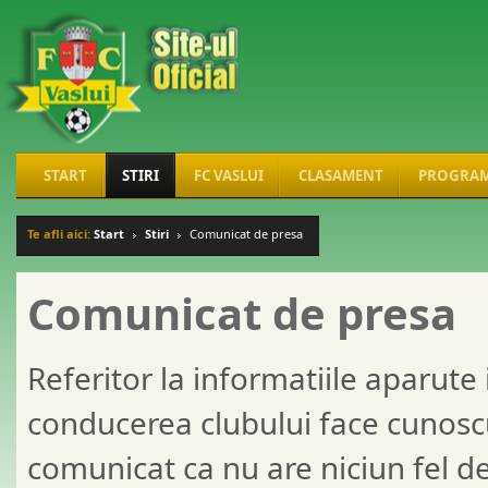
START
STIRI
FC VASLUI
CLASAMENT
PROGRA
Te afli aici:
Start
Stiri
Comunicat de presa
Comunicat de presa
Referitor la informatiile aparute
conducerea clubului face cunoscu
comunicat ca nu are niciun fel de