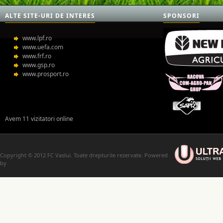
ALTE SITE-URI DE INTERES
SPONSORI
www.lpf.ro
www.uefa.com
www.frf.ro
www.gsp.ro
www.prosport.ro
Avem 11 vizitatori online
Copyright © 2012 FC Vaslui. Toate drepturile rezervate. Powered
by