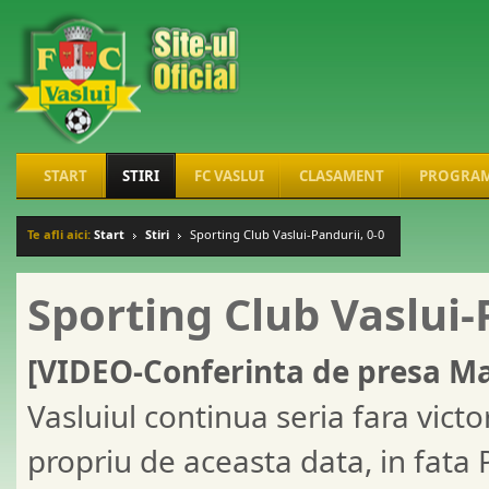
START
STIRI
FC VASLUI
CLASAMENT
PROGRA
Te afli aici:
Start
Stiri
Sporting Club Vaslui-Pandurii, 0-0
Sporting Club Vaslui-
[VIDEO-Conferinta de presa M
Vasluiul continua seria fara victo
propriu de aceasta data, in fata P