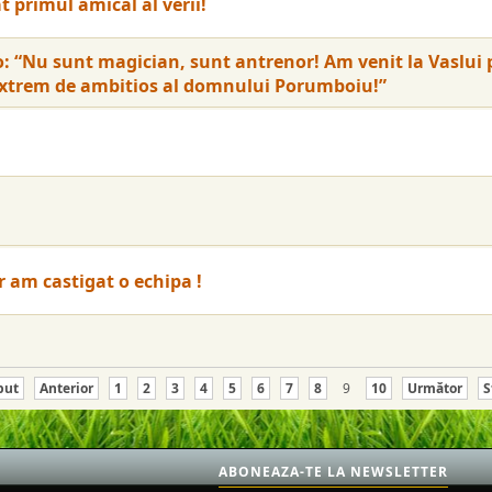
t primul amical al verii!
 “Nu sunt magician, sunt antrenor! Am venit la Vaslui
 extrem de ambitios al domnului Porumboiu!”
r am castigat o echipa !
put
Anterior
1
2
3
4
5
6
7
8
9
10
Următor
S
ABONEAZA-TE LA NEWSLETTER