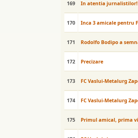
169
In atentia jurnalistilor!
170
Inca 3 amicale pentru F
171
Rodolfo Bodipo a semnat
172
Precizare
173
FC Vaslui-Metalurg Zap
174
FC Vaslui-Metalurg Zapo
175
Primul amical, prima vi