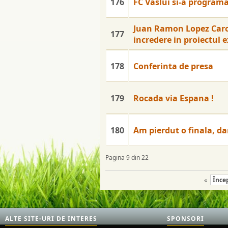
176
FC Vaslui si-a programa
Juan Ramon Lopez Caro:
177
incredere in proiectul
178
Conferinta de presa
179
Rocada via Espana !
180
Am pierdut o finala, da
Pagina 9 din 22
«
Înce
ALTE SITE-URI DE INTERES
SPONSORI