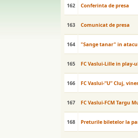
162
Conferinta de presa
163
Comunicat de presa
164
"Sange tanar" in atacul
165
FC Vaslui-Lille in play-
166
FC Vaslui-“U” Cluj, viner
167
FC Vaslui-FCM Targu Mu
168
Preturile biletelor la 