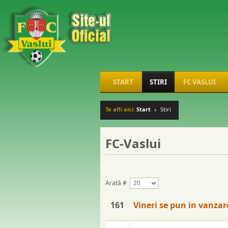
START
STIRI
FC VASLUI
Te afli aici:
Start
Stiri
FC-Vaslui
Arată #
161
Vineri se pun in vanzar