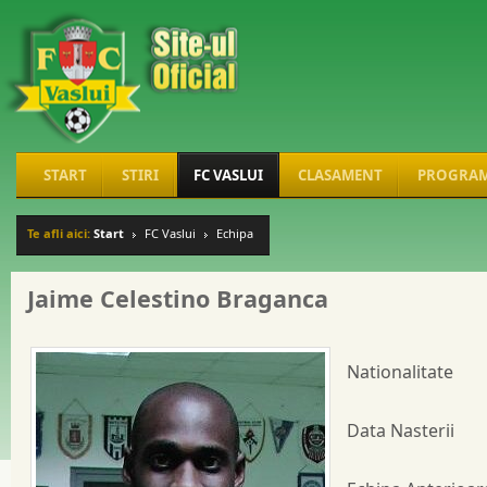
START
STIRI
FC VASLUI
CLASAMENT
PROGRA
Te afli aici:
Start
FC Vaslui
Echipa
Jaime Celestino Braganca
Nationalitate
Data Nasterii