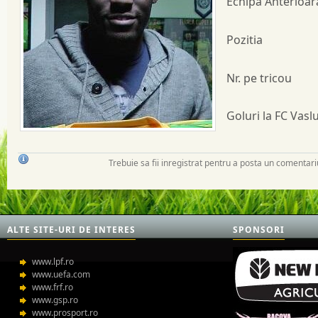
Echipa Anterioa
Pozitia
Nr. pe tricou
Goluri la FC Vaslu
Trebuie sa fii inregistrat pentru a posta un comentari
ALTE SITE-URI DE INTERES
SPONSORI
www.lpf.ro
www.uefa.com
www.frf.ro
www.gsp.ro
www.prosport.ro