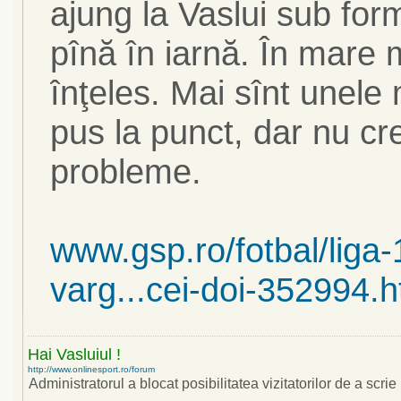
ajung la Vaslui sub fo
pînă în iarnă. În mare
înţeles. Mai sînt unele m
pus la punct, dar nu cre
probleme.
www.gsp.ro/fotbal/liga-
varg...cei-doi-352994.h
Hai Vasluiul !
http://www.onlinesport.ro/forum
Administratorul a blocat posibilitatea vizitatorilor de a scrie i