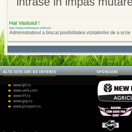
intrase in impas mutar
Hai Vasluiul !
http://www.onlinesport.ro/forum
Administratorul a blocat posibilitatea vizitatorilor de a scrie i
ALTE SITE-URI DE INTERES
SPONSORI
www.lpf.ro
www.uefa.com
www.frf.ro
www.gsp.ro
www.prosport.ro