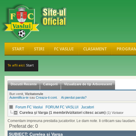
START
STIRI
FC VASLUI
CLASAMENT
PROGRA
Te afli aici:
Start
Discutii Recente
Categorii
Vizualizare de tip Arborescent
Bun venit,
Vizitatorule
Autentifica-te
sau
Creaza-ti cont
.
Ai pierdut parola?
Forum FC Vaslui
FORUM FC VASLUI
Jucatori
Curelea şi Varga (1 membri/vizitatori citesc acum)
(1) Vizitator
Comentam impreuna prestatia jucatorilor. Le dam note. Ii criticam sau laudam.
Preferat de: 0
SUBIECT:
Curelea şi Varga